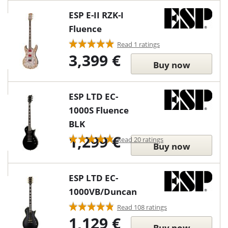
ESP E-II RZK-I
Fluence
Read 1 ratings
3,399 €
Buy now
ESP LTD EC-
1000S Fluence
BLK
1,299 €
Read 20 ratings
Buy now
ESP LTD EC-
1000VB/Duncan
Read 108 ratings
1,129 €
Buy now