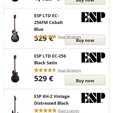
ESP LTD EC-
256FM Cobalt
Blue
529 €
Read 48 ratings
Buy now
ESP LTD EC-256
Black Satin
Read 38 ratings
529 €
Buy now
ESP KH-2 Vintage
Distressed Black
Read 2 ratings