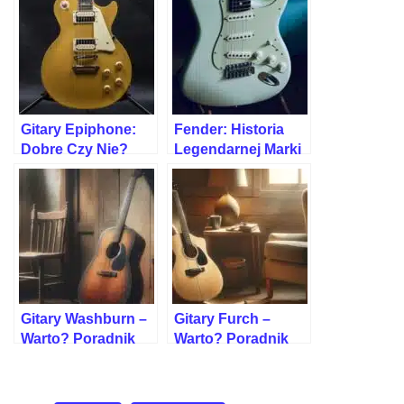
Gitary Epiphone:
Fender: Historia
Dobre Czy Nie?
Legendarnej Marki
Opinia Gitarzysty
Gitarowej
Gitary Washburn –
Gitary Furch –
Warto? Poradnik
Warto? Poradnik
Dla Kupujących
Dla Gitarzystów
[OPINIA]