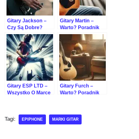
Gitary Jackson –
Gitary Martin –
Czy Są Dobre?
Warto? Poradnik
Poradnik Dla
Dla Gitarzystów
Gitarzystów
Gitary ESP LTD –
Gitary Furch –
Wszystko O Marce
Warto? Poradnik
– Czy Warto?
Dla Gitarzystów
Tagi:
EPIPHONE
MARKI GITAR