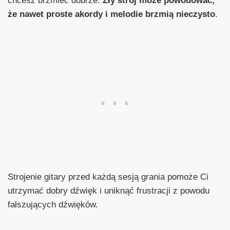
chcesz brzmieć dobrze.
Zły strój może powodować,
że nawet proste akordy i melodie brzmią nieczysto
.
Strojenie gitary przed każdą sesją grania pomoże Ci
utrzymać dobry dźwięk i uniknąć frustracji z powodu
fałszujących dźwięków.