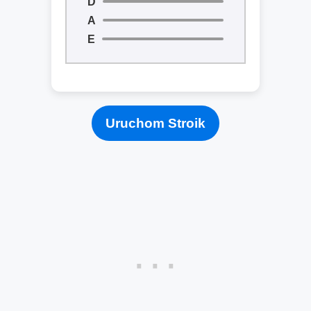
D
A
E
Uruchom Stroik