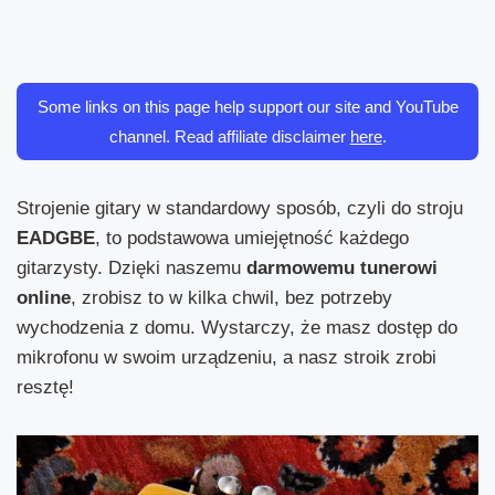
Some links on this page help support our site and YouTube
channel. Read affiliate disclaimer
here
.
Strojenie gitary w standardowy sposób, czyli do stroju
EADGBE
, to podstawowa umiejętność każdego
gitarzysty. Dzięki naszemu
darmowemu tunerowi
online
, zrobisz to w kilka chwil, bez potrzeby
wychodzenia z domu. Wystarczy, że masz dostęp do
mikrofonu w swoim urządzeniu, a nasz stroik zrobi
resztę!