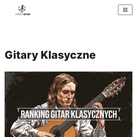
Przejdź
do
treści
Gitary Klasyczne