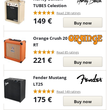
TUBE5 Celestion
Read 238 ratings
149 €
Buy now
Orange Crush 20
RT
Read 85 ratings
221 €
Buy now
Fender Mustang
LT25
Read 149 ratings
175 €
Buy now