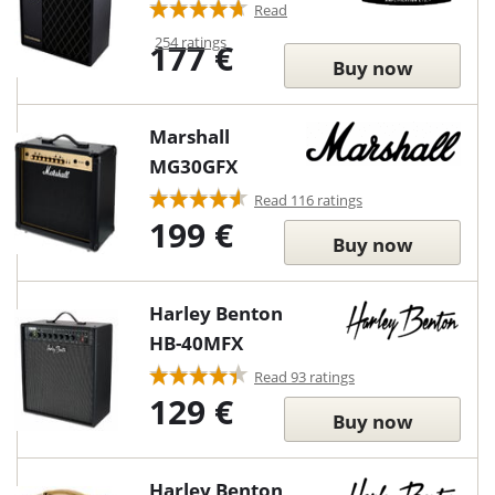
Read
254 ratings
177 €
Buy now
Marshall
MG30GFX
Read 116 ratings
199 €
Buy now
Harley Benton
HB-40MFX
Read 93 ratings
129 €
Buy now
Harley Benton