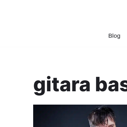
Przejdź
do
treści
Blog
gitara b