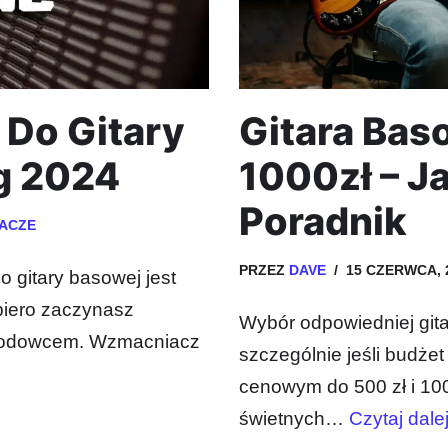
Do Gitary
Gitara Bas
g 2024
1000zł – J
Poradnik
ACZE
PRZEZ
DAVE
15 CZERWCA, 
gitary basowej jest
piero zaczynasz
Wybór odpowiedniej gi
awodowcem. Wzmacniacz
szczególnie jeśli budżet
cenowym do 500 zł i 10
świetnych…
Czytaj dale