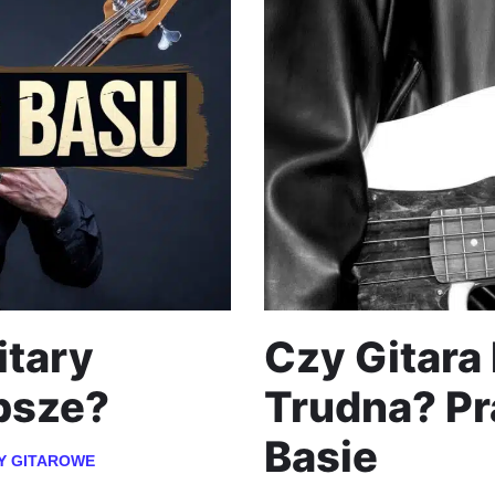
itary
Czy Gitara
psze?
Trudna? Pr
Basie
Y GITAROWE