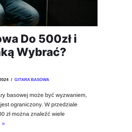
owa Do 500zł i
aką Wybrać?
2024
GITARA BASOWA
tary basowej może być wyzwaniem,
 jest ograniczony. W przedziale
00 zł można znaleźć wiele
j »