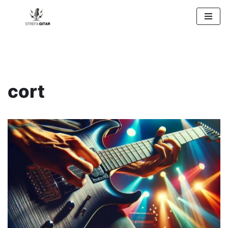
Przejdź
do
treści
cort