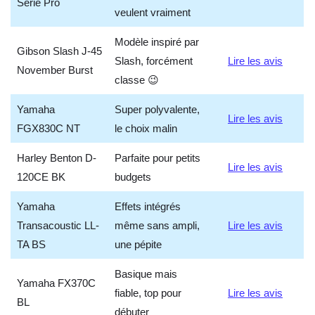
Série Pro
veulent vraiment
Modèle inspiré par
Gibson Slash J-45
Slash, forcément
Lire les avis
November Burst
classe 😉
Yamaha
Super polyvalente,
Lire les avis
FGX830C NT
le choix malin
Harley Benton D-
Parfaite pour petits
Lire les avis
120CE BK
budgets
Yamaha
Effets intégrés
Transacoustic LL-
même sans ampli,
Lire les avis
TA BS
une pépite
Basique mais
Yamaha FX370C
fiable, top pour
Lire les avis
BL
débuter